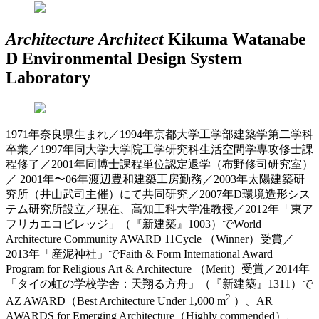
Architecture
Architect
Kikuma Watanabe
D Environmental Design System
Laboratory
1971年奈良県生まれ／1994年京都大学工学部建築学第二学科
卒業／1997年同大学大学院工学研究科生活空間学専攻修士課
程修了／2001年同博士課程単位認定退学（布野修司研究室）
／ 2001年〜06年渡辺豊和建築工房勤務／2003年太陽建築研
究所（井山武司主催）にて共同研究／2007年D環境造形シス
テム研究所設立／現在、高知工科大学准教授／2012年「東ア
フリカエコビレッジ」（『新建築』1003）でWorld
Architecture Community AWARD 11Cycle （Winner）受賞／
2013年「産泥神社」でFaith & Form International Award
Program for Religious Art & Architecture （Merit）受賞／2014年
「タイの虹の学校学舎：天翔る方舟」（『新建築』1311）で
2
AZ AWARD（Best Architecture Under 1,000 m
）、AR
AWARDS for Emerging Architecture（Highly commended）、