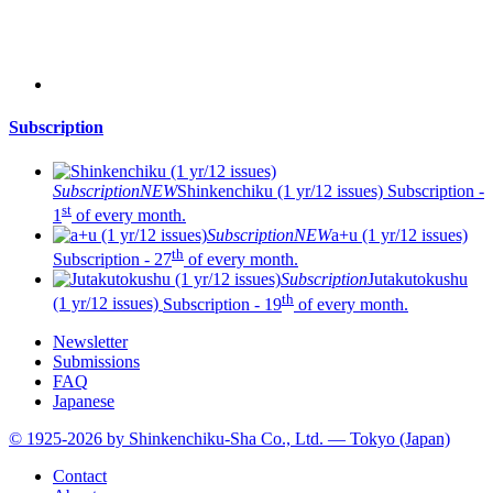
Subscription
Subscription
NEW
Shinkenchiku (1 yr/12 issues)
Subscription -
st
1
of every month.
Subscription
NEW
a+u (1 yr/12 issues)
th
Subscription - 27
of every month.
Subscription
Jutakutokushu
th
(1 yr/12 issues)
Subscription - 19
of every month.
Newsletter
Submissions
FAQ
Japanese
© 1925-2026 by Shinkenchiku-Sha Co., Ltd. — Tokyo (Japan)
Contact